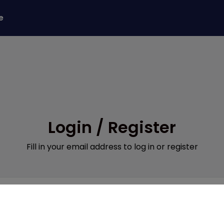
e
Login / Register
Fill in your email address to log in or register
Mandatory
l