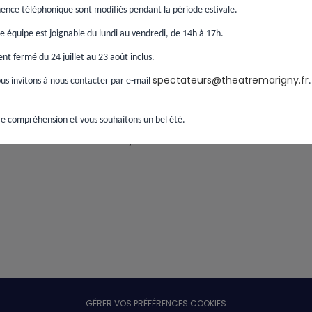
ence téléphonique sont modifiés pendant la période estivale.
Continue
 équipe est joignable du lundi au vendredi, de 14h à 17h.
t fermé du 24 juillet au 23 août inclus.
spectateurs@theatremarigny.fr
s invitons à nous contacter par e-mail
e compréhension et vous souhaitons un bel été.
If you placed an order without creating an account,
find your order here
.
GÉRER VOS PRÉFÉRENCES COOKIES