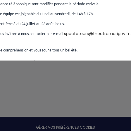
ence téléphonique sont modifiés pendant la période estivale.
Continuer
 équipe est joignable du lundi au vendredi, de 14h à 17h.
t fermé du 24 juillet au 23 août inclus.
spectateurs@theatremarigny.fr
s invitons à nous contacter par e-mail
e compréhension et vous souhaitons un bel été.
Si vous avez passé une commande sans créer de
compte,
retrouver votre commande ici
.
GÉRER VOS PRÉFÉRENCES COOKIES