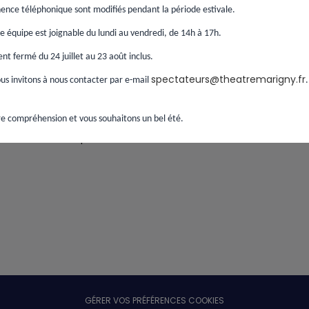
ence téléphonique sont modifiés pendant la période estivale.
Continuer
 équipe est joignable du lundi au vendredi, de 14h à 17h.
t fermé du 24 juillet au 23 août inclus.
spectateurs@theatremarigny.fr
s invitons à nous contacter par e-mail
e compréhension et vous souhaitons un bel été.
Si vous avez passé une commande sans créer de
compte,
retrouver votre commande ici
.
GÉRER VOS PRÉFÉRENCES COOKIES