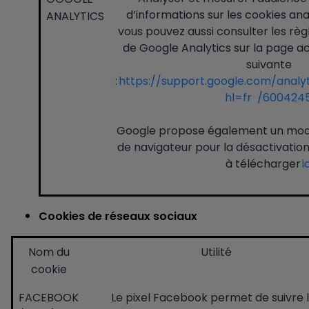
d’informations sur les cookies an
ANALYTICS
vous pouvez aussi consulter les règl
de Google Analytics sur la page ac
suivante
:
https://support.google.com/analy
hl=fr /600424
Google propose également un mo
de navigateur pour la désactivatio
à télécharger
i
Cookies de réseaux sociaux
Nom du
Utilité
cookie
FACEBOOK
Le pixel Facebook permet de suivre 