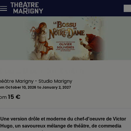
Skip to main content
E BOSSU DE NOTRE DAME
héâtre Marigny - Studio Marigny
om October 10, 2026 to January 2, 2027
15 €
rom
Une
version drôle et moderne du chef-d'oeuvre de Victor
Hugo, un savoureux mélange de théâtre, de commedia