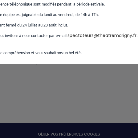
ence téléphonique sont modifiés pendant la période estivale.
Continuer
 équipe est joignable du lundi au vendredi, de 14h à 17h.
t fermé du 24 juillet au 23 août inclus.
spectateurs@theatremarigny.fr
s invitons à nous contacter par e-mail
e compréhension et vous souhaitons un bel été.
Si vous avez passé une commande sans créer de
compte,
retrouver votre commande ici
.
GÉRER VOS PRÉFÉRENCES COOKIES