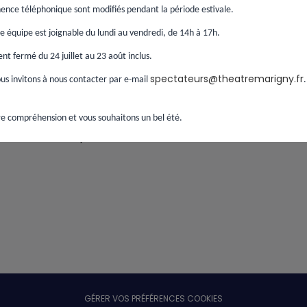
ence téléphonique sont modifiés pendant la période estivale.
Continuer
 équipe est joignable du lundi au vendredi, de 14h à 17h.
t fermé du 24 juillet au 23 août inclus.
spectateurs@theatremarigny.fr
s invitons à nous contacter par e-mail
e compréhension et vous souhaitons un bel été.
Si vous avez passé une commande sans créer de
compte,
retrouver votre commande ici
.
GÉRER VOS PRÉFÉRENCES COOKIES